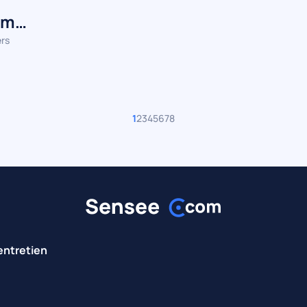
vous e
om,
ers
1
2
3
4
5
6
7
8
entretien