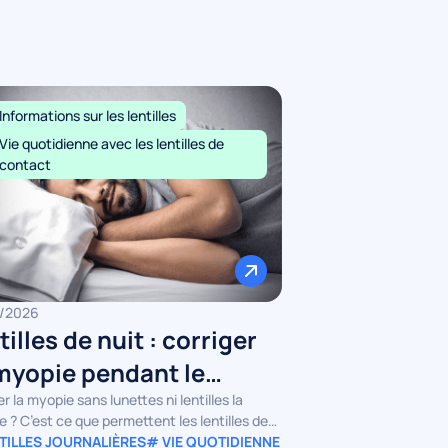
Informations sur les lentilles
Vie quotidienne avec les lentilles de
contact
/2026
tilles de nuit : corriger
myopie pendant le
meil, c’est possible ?
r la myopie sans lunettes ni lentilles la
e ? C’est ce que permettent les lentilles de
aussi appelées lentilles d’orthokératologie. On
TILLES JOURNALIÈRES
# VIE QUOTIDIENNE