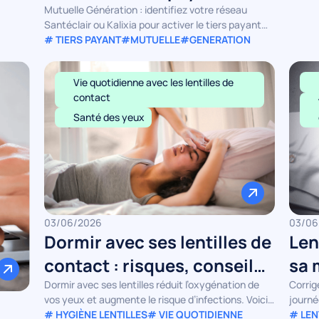
instantané ?
Mutuelle Génération : identifiez votre réseau
Santéclair ou Kalixia pour activer le tiers payant
instantané sans erreur.
# TIERS PAYANT
#MUTUELLE
#GENERATION
Vie quotidienne avec les lentilles de
contact
Santé des yeux
03/06/2026
03/06
Dormir avec ses lentilles de
Len
contact : risques, conseils
sa 
et prévention
som
Dormir avec ses lentilles réduit l’oxygénation de
Corrige
vos yeux et augmente le risque d’infections. Voici
journé
comment réagir et protéger votre santé oculaire.
# HYGIÈNE LENTILLES
# VIE QUOTIDIENNE
nuit, 
# LEN