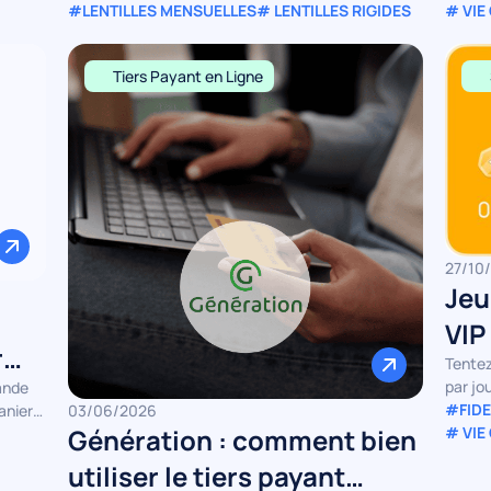
#LENTILLES MENSUELLES
# LENTILLES RIGIDES
# VIE
Tiers Payant en Ligne
27/10
Jeu
VIP
r
Len
Tentez
par jo
ande
#FIDE
anier
03/06/2026
Génération : comment bien
# VIE
utiliser le tiers payant