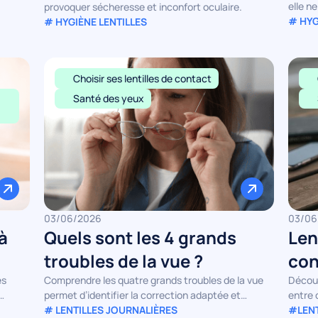
elle n
provoquer sécheresse et inconfort oculaire.
# HYG
# HYGIÈNE LENTILLES
Choisir ses lentilles de contact
Santé des yeux
03/06/2026
03/06
à
Quels sont les 4 grands
Len
troubles de la vue ?
con
es
Comprendre les quatre grands troubles de la vue
Découv
permet d’identifier la correction adaptée et
entre 
d’améliorer son confort visuel au quotidien.
# LENTILLES JOURNALIÈRES
#LENT