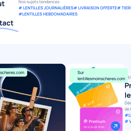
ut
Nos sujets tendances
# LENTILLES JOURNALIÈRES
# LIVRAISON OFFERTE
# TIER
#LENTILLES HEBDOMADAIRES
ntact
inscheres.com
Sur
03
lentillesmoinscheres.com
P
l
Déc
de 
#L
# 