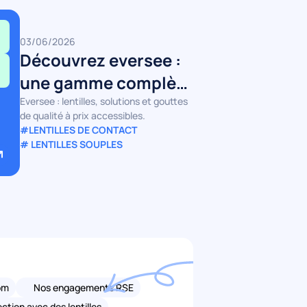
03/06/2026
Découvrez eversee :
une gamme complète
de lentilles, solutions
Eversee : lentilles, solutions et gouttes
de qualité à prix accessibles.
et gouttes de qualité
#LENTILLES DE CONTACT
# LENTILLES SOUPLES
à prix abordable
om
Nos engagements RSE
ction avec des lentilles