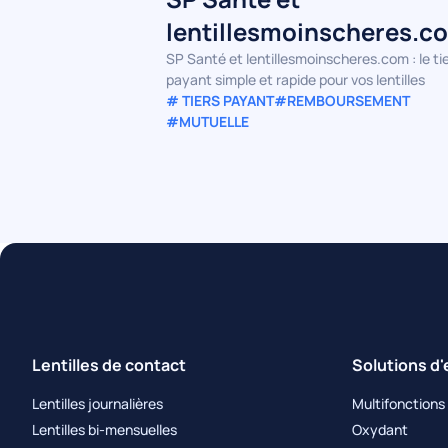
lentillesmoinscheres.c
simplifiez votre prise en
SP Santé et lentillesmoinscheres.com : le ti
payant simple et rapide pour vos lentilles
charge
# TIERS PAYANT
#REMBOURSEMENT
#MUTUELLE
Lentilles de contact
Solutions d'
Lentilles journalières
Multifonctions
Lentilles bi-mensuelles
Oxydant