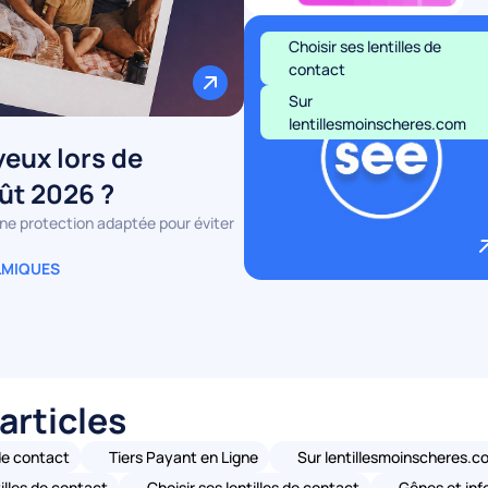
Choisir ses lentilles de
contact
Sur
lentillesmoinscheres.com
eux lors de
oût 2026 ?
une protection adaptée pour éviter
LMIQUES
articles
 de contact
Tiers Payant en Ligne
Sur lentillesmoinscheres.c
illes de contact
Choisir ses lentilles de contact
Gênes et infe