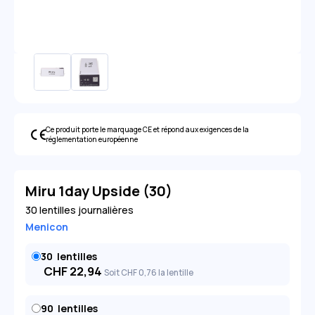
Ce produit porte le marquage CE et répond aux exigences de la
réglementation européenne
Miru 1day Upside (30)
30 lentilles journalières
Menicon
30
lentilles
CHF
22,94
Soit
CHF
0
,76
la lentille
90
lentilles