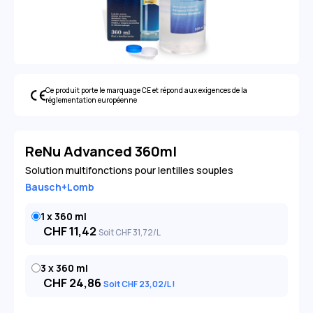
Ce produit porte le marquage CE et répond aux exigences de la
réglementation européenne
ReNu Advanced 360ml
Solution multifonctions pour lentilles souples
Bausch+Lomb
1 x 360 ml
CHF
11,42
Soit
CHF
31
,72
/L
3 x 360 ml
CHF
24,86
Soit
CHF
23
,02
/L