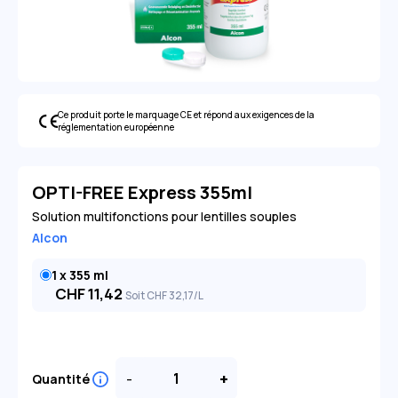
Ce produit porte le marquage CE et répond aux exigences de la
réglementation européenne
OPTI-FREE Express 355ml
Solution multifonctions pour lentilles souples
Alcon
1 x 355 ml
CHF
11,42
Soit
CHF
32
,17
/L
-
+
Quantité