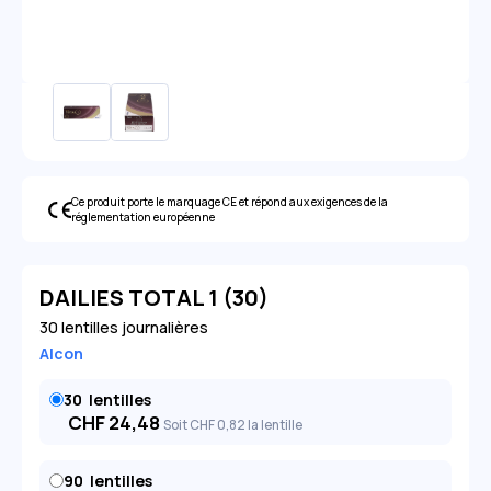
Ce produit porte le marquage CE et répond aux exigences de la
réglementation européenne
DAILIES TOTAL 1 (30)
30 lentilles journalières
Alcon
30
lentilles
CHF
24,48
Soit
CHF
0
,82
la lentille
90
lentilles