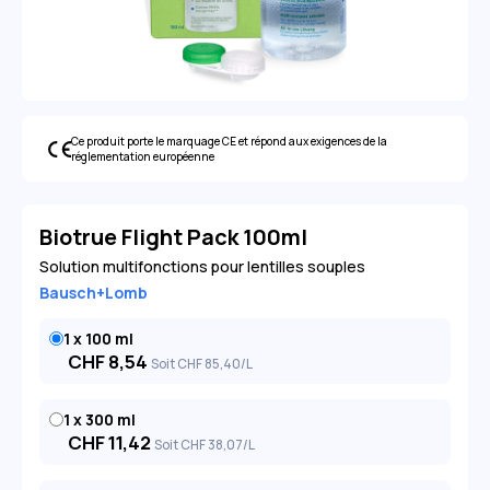
Ce produit porte le marquage CE et répond aux exigences de la
réglementation européenne
Biotrue Flight Pack 100ml
Solution multifonctions pour lentilles souples
Bausch+Lomb
1 x 100 ml
CHF
8,54
Soit
CHF
85
,40
/L
1 x 300 ml
CHF
11,42
Soit
CHF
38
,07
/L