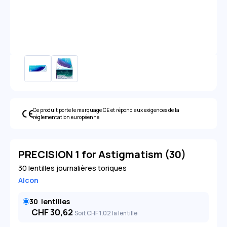
Ce produit porte le marquage CE et répond aux exigences de la
réglementation européenne
PRECISION 1 for Astigmatism (30)
30 lentilles journalières toriques
Alcon
30
lentilles
CHF
30,62
Soit
CHF
1
,02
la lentille