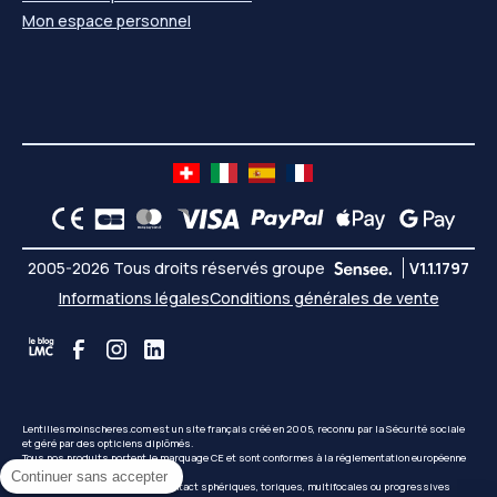
Mon espace personnel
2005-2026 Tous droits réservés groupe
V1.1.1797
Informations légales
Conditions générales de vente
Lentillesmoinscheres.com est un site français créé en 2005, reconnu par la Sécurité sociale
et géré par des opticiens diplômés.
Tous nos produits portent le marquage CE et sont conformes à la réglementation européenne
en vigueur.
Continuer sans accepter
Commandez vos lentilles de contact sphériques, toriques, multifocales ou progressives