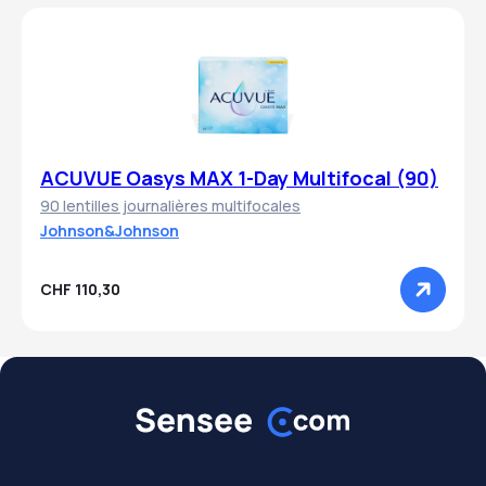
ACUVUE Oasys MAX 1-Day Multifocal (90)
90 lentilles journalières multifocales
Johnson&Johnson
CHF 110,30