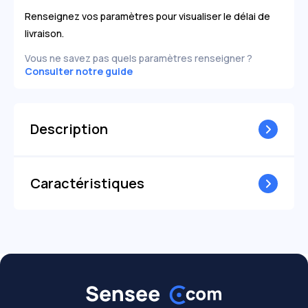
-4,50
---
-4,50
---
-4,75
---
-4,75
---
Renseignez vos paramètres pour visualiser le délai de
-5,00
---
-5,00
---
livraison.
-5,25
---
-5,25
---
-5,50
---
-5,50
---
Vous ne savez pas quels paramètres renseigner ?
-5,75
---
-5,75
---
Consulter notre guide
-6,00
---
-6,00
---
Description
Caractéristiques