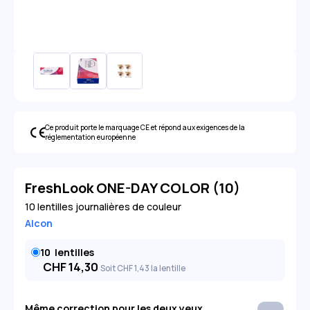
Ce produit porte le marquage CE et répond aux exigences de la
réglementation européenne
FreshLook ONE-DAY COLOR (10)
10 lentilles journalières de couleur
Alcon
10
lentilles
CHF
14,30
Soit
CHF
1
,43
la lentille
Même correction pour les deux yeux