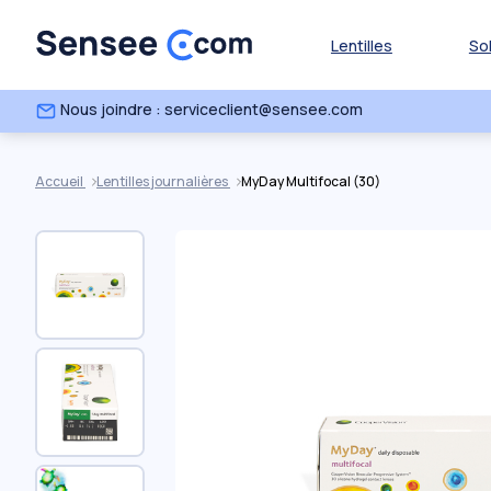
Lentilles
So
Nous joindre : serviceclient@sensee.com
Accueil
Lentilles journalières
MyDay Multifocal (30)