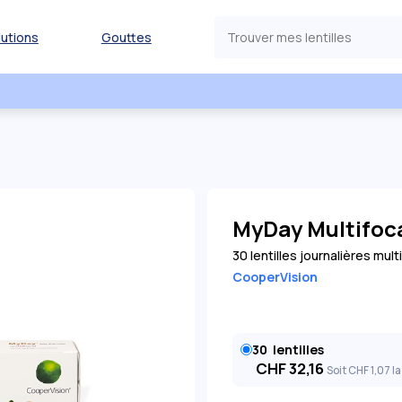
lutions
Gouttes
MyDay Multifoca
30 lentilles journalières mult
CooperVision
30
lentilles
CHF
32,16
Soit
CHF
1
,07
la