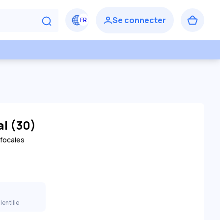
l (30)
ifocales
 lentille