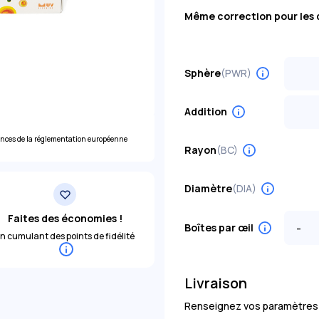
Même correction pour les 
Sphère
(PWR)
Choisi
-0,25
Addition
+0,50
Choisi
-1,00
ences de la réglementation européenne
Low
Rayon
(BC)
+1,25
-1,75
+2,00
Diamètre
(DIA)
-2,50
+2,75
Faites des économies !
-3,25
-
Boîtes par œil
+3,50
n cumulant des points de fidélité
-4,00
+4,25
-4,75
Livraison
+5,00
-5,50
Renseignez vos paramètres pou
+5,75