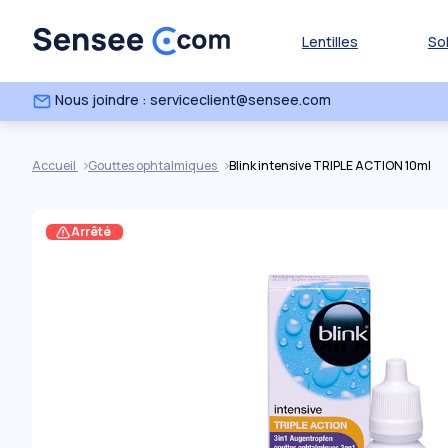
Lentilles
So
Nous joindre : serviceclient@sensee.com
Accueil
Gouttes ophtalmiques
Blink intensive TRIPLE ACTION 10ml
Arrêté