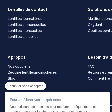
Lentilles de contact
Solutions d'
Lentilles journalières
Multifonctions
Lentilles bi-mensuelles
Oxydant
Lentilles mensuelles
Gouttes opht
Lentilles annuelles
À propos
Besoin d’aid
Nos opticiens
FAQ
L'équipe lentillesmoinscheres
Retours et r
Blog
Comment lire
Nous rejoindre
Continuer sans accepter
Pour améliorer votre expérience
Nous utilisons des cookies pour mesurer la fréquentation et le
2005-2026 Tous droits réservés groupe
V1.1.1797
comportement sur le site, vous proposer des services