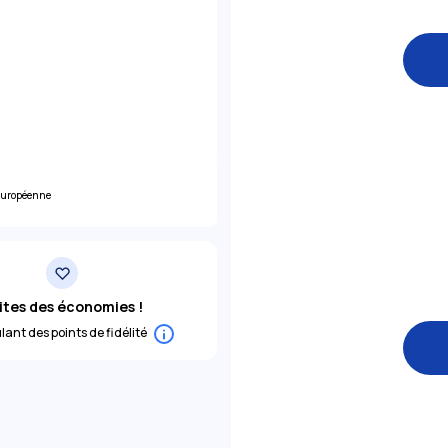
 européenne
ites des économies !
ant des points de fidélité