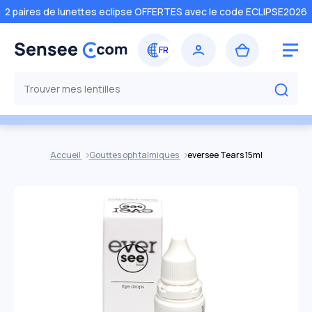
2 paires de lunettes eclipse OFFERTES avec le code ECLIPSE2026
Accueil
Gouttes ophtalmiques
eversee Tears 15ml