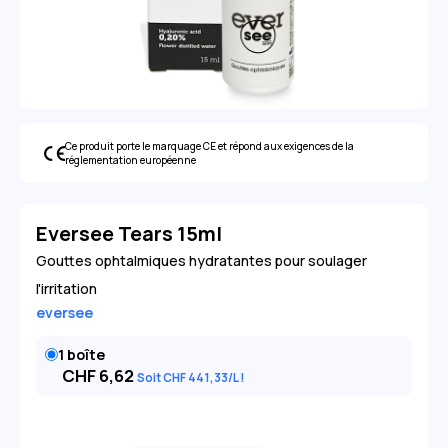
Ce produit porte le marquage CE et répond aux exigences de la
réglementation européenne
Eversee Tears 15ml
Gouttes ophtalmiques hydratantes pour soulager
l'irritation
eversee
1 boîte
CHF
6,62
Soit
CHF
441
,33
/L