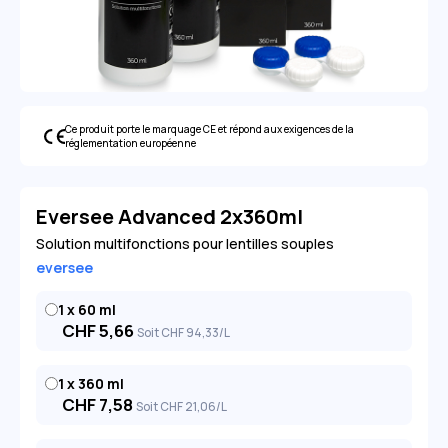
Ce produit porte le marquage CE et répond aux exigences de la
réglementation européenne
Eversee Advanced 2x360ml
Solution multifonctions pour lentilles souples
eversee
1 x 60 ml
CHF
5,66
Soit
CHF
94
,33
/L
1 x 360 ml
CHF
7,58
Soit
CHF
21
,06
/L