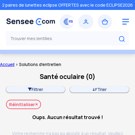
2 paires de lunettes eclipse OFFERTES avec le code ECLIPSE2026
Accueil
> Solutions d'entretien
Santé oculaire
(
0
)
Filtrer
Trier
Réinitialiser
Oups. Aucun résultat trouvé !
Votre recherche n’a pas pu aboutir à un résultat. Veuillez