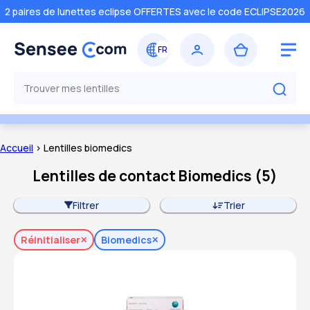
2 paires de lunettes eclipse OFFERTES avec le code ECLIPSE2026
Accueil
> Lentilles biomedics
Lentilles de contact Biomedics
(
5
)
Filtrer
Trier
Réinitialiser
Biomedics